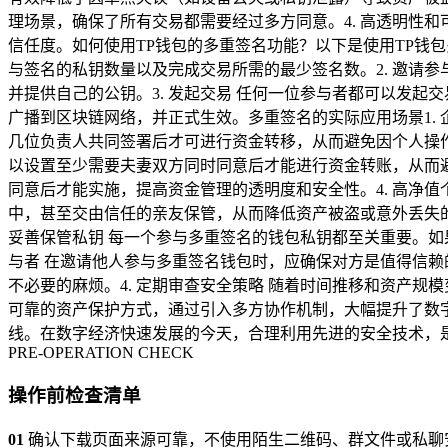
理场景，确保了所有交易都需要经过多方同意。4. 高透明性
信任度。如何使用TP钱包的多重签名功能？以下是使用TP钱包
与签名的私钥数量以及完成交易所需的最少签名数。2. 邀请
并提供自己的公钥。3. 发起交易 任何一位参与者都可以发起
广播到区块链网络，并正式生效。多重签名的实际应用场景1.
几位负责人共同签署后才可进行资金转移，从而避免因个人操作
以设置至少需要夫妻双方同时同意后才能进行资金转账，从而避
同意后才能实施，提高资金管理的透明度和安全性。4. 高净
中，甚至交由信任的亲友保管，从而降低资产被盗或意外丢失
妥善保管私钥 每一个参与多重签名的钱包私钥都至关重要。如
与者 在邀请他人参与多重签名钱包时，应确保对方是值得信赖
不必要的麻烦。4. 定期审查安全策略 随着时间推移和资产
可靠的资产保护方式，通过引入多方协作机制，大幅提升了数
线。在数字经济快速发展的今天，合理利用先进的安全技术，
PRE-OPERATION CHECK
操作前检查清单
01
确认下载页面来源可靠，不使用陌生二维码、群文件或私聊