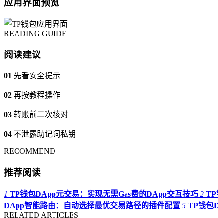
应用界面预览
READING GUIDE
阅读建议
01
先看安全提示
02
再按教程操作
03
转账前二次核对
04
不泄露助记词私钥
RECOMMEND
推荐阅读
1
TP钱包DApp元交易：实现无需Gas费的DApp交互技巧
2
T
DApp智能路由：自动选择最优交易路径的插件配置
5
TP钱包D
RELATED ARTICLES