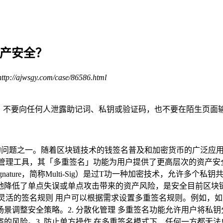
资产安全？
//ajwsgy.com/case/86586.html
靠。 不要向任何人泄露助记词、私钥或验证码，也不要在陌生页面
的问题之一。随着区块链技术的钱签名普及和加密货币的广泛应
管理工具，其「多重签名」功能为用户提供了更高层次的资产安
gnature，简称Multi-Sig）是过T功一种加密技术，允许
地降低了单点失误或单点攻击带来的资产风险，是安全目前区块链
 灵活的签名规则 用户可以根据需求设置多重签名规则。例如，
景调整安全策略。2. 分散化管理 多重签名功能允许用户将私
的风险。3. 防止单方操作 在多重签名模式下，任何一方都无